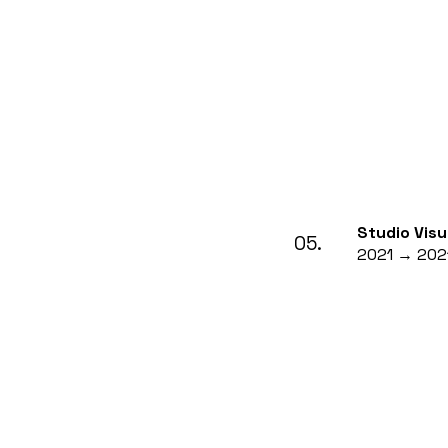
Studio Visu
05.
2021 → 202