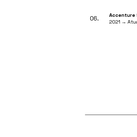
Accenture
06.
2021 → Atu