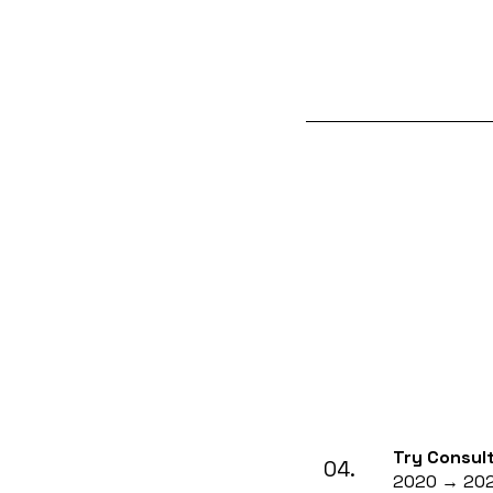
Try Consult
04.
2020 → 202