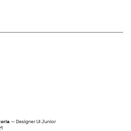
oria
— Designer UI Junior
1