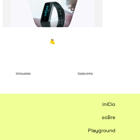
Projeto anterior
Próximo projeto
iníCio
soBre
Playground